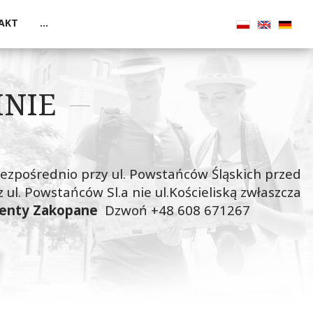
AKT
...
INIE
 bezpośrednio przy ul. Powstańców Śląskich przed
 ul. Powstańców Sl.a nie ul.Kościeliską zwłaszcza
menty Zakopane
Dzwoń +48 608 671267