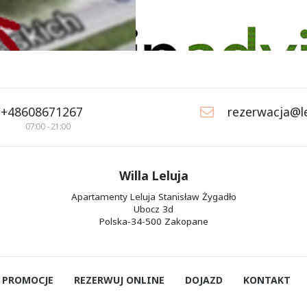
+48608671267
rezerwacja@le
07:00 - 21:00
Willa Leluja
Apartamenty Leluja Stanisław Żygadło
Ubocz 3d
Polska-34-500 Zakopane
PROMOCJE
REZERWUJ ONLINE
DOJAZD
KONTAKT