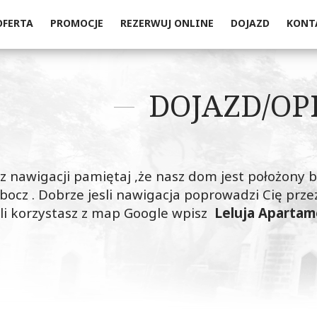
OFERTA
PROMOCJE
REZERWUJ ONLINE
DOJAZD
KONT
DOJAZD/OP
z z nawigacji pamiętaj ,że nasz dom jest położony
bocz . Dobrze jesli nawigacja poprowadzi Cię przez
sli korzystasz z map Google wpisz
Leluja Aparta