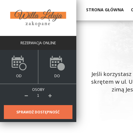
STRONA GŁÓWNA
REZERWACJA ONLINE
Jeśli korzystas
OD
DO
skrętem w ul. U
zimą Je
OSOBY
SPRAWDŹ DOSTĘPNOŚĆ